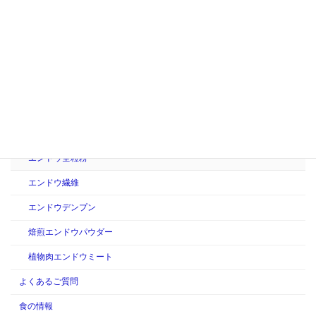
持続可能な食品開発：未来の食を守るために
カテゴリー
製品情報
えんどう豆製品
ピープロテイン
エンドウ全粒粉
エンドウ繊維
エンドウデンプン
焙煎エンドウパウダー
植物肉エンドウミート
よくあるご質問
食の情報