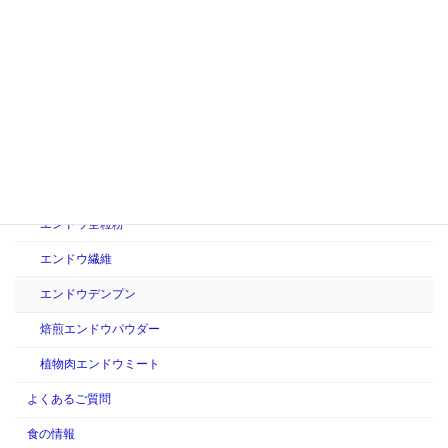
持続可能な食品開発：未来の食を守るために
カテゴリー
製品情報
えんどう豆製品
ピープロテイン
エンドウ全粒粉
エンドウ繊維
エンドウデンプン
焙煎エンドウパウダー
植物肉エンドウミート
よくあるご質問
食の情報