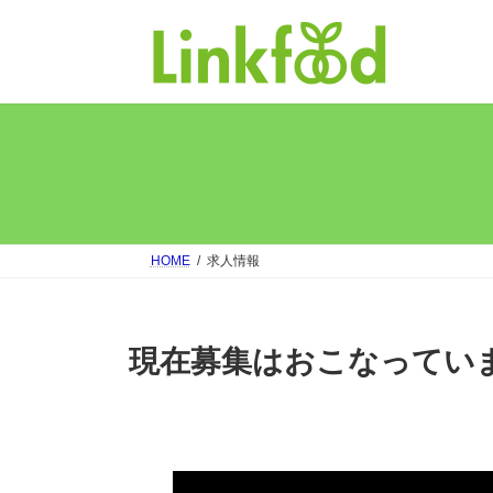
コ
ナ
ン
ビ
テ
ゲ
ン
ー
ツ
シ
へ
ョ
ス
ン
キ
に
ッ
移
プ
動
HOME
求人情報
現在募集はおこなってい