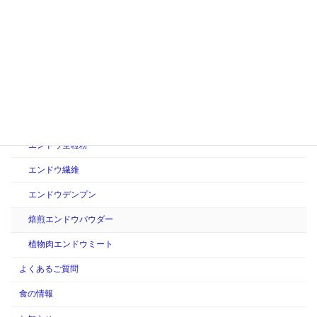
持続可能な食品開発：未来の食を守るために
カテゴリー
製品情報
えんどう豆製品
ピープロテイン
エンドウ全粒粉
エンドウ繊維
エンドウデンプン
焙煎エンドウパウダー
植物肉エンドウミート
よくあるご質問
食の情報