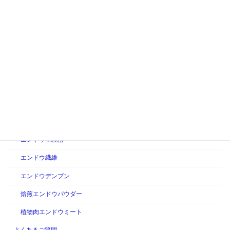
2025年2月4日
食の情報
持続可能な食品開発：未来の食を守るために
カテゴリー
製品情報
えんどう豆製品
ピープロテイン
エンドウ全粒粉
エンドウ繊維
エンドウデンプン
焙煎エンドウパウダー
植物肉エンドウミート
よくあるご質問