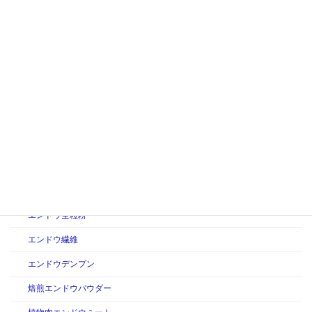
2025年2月4日
食の情報
植物性食品開発における原料の選定とその重要性
2025年2月4日
食の情報
持続可能な食品開発：未来の食を守るために
カテゴリー
製品情報
えんどう豆製品
ピープロテイン
エンドウ全粒粉
エンドウ繊維
エンドウデンプン
焙煎エンドウパウダー