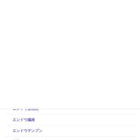
【味のデジタル化とは？】AIを活用した味の定義や体験の進化
2025年2月4日
食の情報
植物性食品開発における原料の選定とその重要性
2025年2月4日
食の情報
持続可能な食品開発：未来の食を守るために
カテゴリー
製品情報
えんどう豆製品
ピープロテイン
エンドウ全粒粉
エンドウ繊維
エンドウデンプン