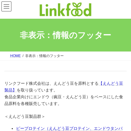
コ
ナ
ン
ビ
テ
ゲ
ン
ー
ツ
シ
へ
ョ
非表示：情報のフッター
ス
ン
キ
に
ッ
移
プ
動
HOME
非表示：情報のフッター
リンクフード株式会社は、えんどう豆を原料とする
【えんどう豆
製品】
を取り扱っています。
食品企業向けにエンドウ（豌豆・えんどう豆）をベースにした食
品原料を各種販売しています。
＜えんどう豆製品群＞
ピープロテイン（えんどう豆プロテイン、エンドウタンパ